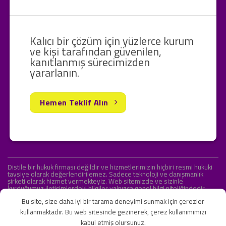
Kalıcı bir çözüm için yüzlerce kurum
ve kişi tarafından güvenilen,
kanıtlanmış sürecimizden
yararlanın.
Hemen Teklif Alın
Distile bir hukuk firması değildir ve hizmetlerimizin hiçbiri resmi hukuki
tavsiye olarak değerlendirilemez. Sadece teknoloji ve danışmanlık
şirketi olarak hizmet vermekteyiz. Web sitemizde ve sizinle
kurduğumuz iletişimlerdeki bilgiler yalnızca genel bilgi niteliğindedir.
Yasal tavsiye olarak değerlendirilmesi amaçlanmamıştır.
Bu site, size daha iyi bir tarama deneyimi sunmak için çerezler
kullanmaktadır. Bu web sitesinde gezinerek, çerez kullanımımızı
kabul etmiş olursunuz.