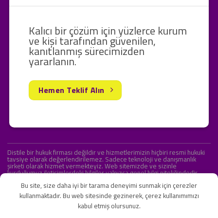
Kalıcı bir çözüm için yüzlerce kurum
ve kişi tarafından güvenilen,
kanıtlanmış sürecimizden
yararlanın.
Hemen Teklif Alın
Distile bir hukuk firması değildir ve hizmetlerimizin hiçbiri resmi hukuki
tavsiye olarak değerlendirilemez. Sadece teknoloji ve danışmanlık
şirketi olarak hizmet vermekteyiz. Web sitemizde ve sizinle
kurduğumuz iletişimlerdeki bilgiler yalnızca genel bilgi niteliğindedir.
Yasal tavsiye olarak değerlendirilmesi amaçlanmamıştır.
Bu site, size daha iyi bir tarama deneyimi sunmak için çerezler
kullanmaktadır. Bu web sitesinde gezinerek, çerez kullanımımızı
kabul etmiş olursunuz.