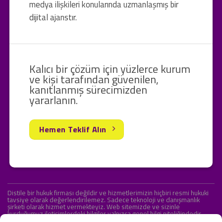
medya ilişkileri konularında uzmanlaşmış bir
dijital ajanstır.
Kalıcı bir çözüm için yüzlerce kurum
ve kişi tarafından güvenilen,
kanıtlanmış sürecimizden
yararlanın.
Hemen Teklif Alın
Distile bir hukuk firması değildir ve hizmetlerimizin hiçbiri resmi hukuki
tavsiye olarak değerlendirilemez. Sadece teknoloji ve danışmanlık
şirketi olarak hizmet vermekteyiz. Web sitemizde ve sizinle
kurduğumuz iletişimlerdeki bilgiler yalnızca genel bilgi niteliğindedir.
Yasal tavsiye olarak değerlendirilmesi amaçlanmamıştır.