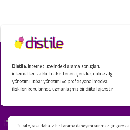
Distile
, internet üzerindeki arama sonuçları,
internetten kaldırılmak istenen içerikler, online algı
yönetimi, itibar yönetimi ve profesyonel medya
ilişkileri konularında uzmanlaşmış bir dijital ajanstır.
Distile bir hukuk firması değildir ve hizmetlerimizin hiçbiri resmi hukuki 
bilgiler yalnızca genel bilgi niteliğindedir. Yasal tavsiye olarak değerlendi
Bu site, size daha iyi bir tarama deneyimi sunmak için çerezl