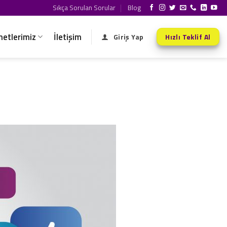
Sıkça Sorulan Sorular
Blog
metlerimiz
İletişim
Giriş Yap
Hızlı Teklif Al