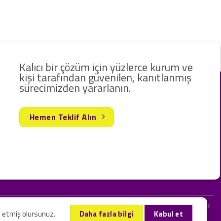
Kalıcı bir çözüm için yüzlerce kurum ve
kişi tarafından güvenilen, kanıtlanmış
sürecimizden yararlanın.
Hemen Teklif Alın
rak hizmet vermekteyiz. Web sitemizde ve sizinle kurduğumuz iletişimlerdeki
l etmiş olursunuz.
Daha fazla bilgi
Kabul et