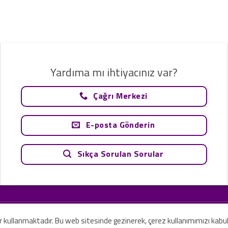
Yardıma mı ihtiyacınız var?
Çağrı Merkezi
E-posta Gönderin
Sıkça Sorulan Sorular
tavsiye olarak değerlendirilemez. Sadece teknoloji ve danışmanlık şirketi ola
rilmesi amaçlanmamıştır.
er kullanmaktadır. Bu web sitesinde gezinerek, çerez kullanımımızı kabu