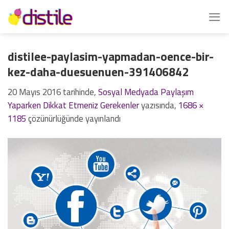
İçeriğe
atla
distilee-paylasim-yapmadan-oence-bir-
kez-daha-duesuenuen-391406842
20 Mayıs 2016
tarihinde,
Sosyal Medyada Paylaşım
Yaparken Dikkat Etmeniz Gerekenler
yazısında,
1686 ×
1185
çözünürlüğünde yayınlandı