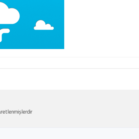
aretlenmişlerdir