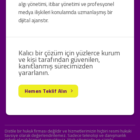
algı yönetimi, itibar yönetimi ve profesyonel
medya ilişkileri konularında uzmanlaşmış bir
dijital ajanstır.
Kalıcı bir çözüm için yüzlerce kurum
ve kişi tarafından güvenilen,
kanıtlanmış sürecimizden
yararlanın.
Hemen Teklif Alın
Distile bir hukuk firması değildir ve hizmetlerimizin hiçbiri resmi hukuki
tavsiye olarak değerlendirilemez. Sadece teknoloji ve danışmanlık
şirketi olarak hizmet vermekteyiz. Web sitemizde ve sizinle