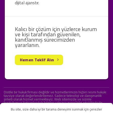
dijital ajanstır.
Kalıcı bir çözüm için yüzlerce kurum
ve kişi tarafından güvenilen,
kanıtlanmış sürecimizden
yararlanın.
Hemen Teklif Alın
Distile bir hukuk firması değildir ve hizmetlerimizin hiçbiri resmi hukuki
tavsiye olarak değerlendirilemez. Sadece teknoloji ve danışmanlık
şirketi olarak hizmet vermekteyiz. Web sitemizde ve sizinle
kurduğumuz iletişimlerdeki bilgiler yalnızca genel bilgi niteliğindedir.
Yasal tavsiye olarak değerlendirilmesi amaçlanmamıştır.
Bu site, size daha iyi bir tarama deneyimi sunmak için çerezler