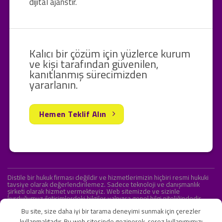
dijital ajanstır.
Kalıcı bir çözüm için yüzlerce kurum
ve kişi tarafından güvenilen,
kanıtlanmış sürecimizden
yararlanın.
Hemen Teklif Alın
Distile bir hukuk firması değildir ve hizmetlerimizin hiçbiri resmi hukuki
tavsiye olarak değerlendirilemez. Sadece teknoloji ve danışmanlık
şirketi olarak hizmet vermekteyiz. Web sitemizde ve sizinle
kurduğumuz iletişimlerdeki bilgiler yalnızca genel bilgi niteliğindedir.
Yasal tavsiye olarak değerlendirilmesi amaçlanmamıştır.
Bu site, size daha iyi bir tarama deneyimi sunmak için çerezler
kullanmaktadır. Bu web sitesinde gezinerek, çerez kullanımımızı