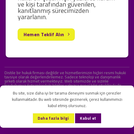
ve kişi tarafından güvenilen,
kanıtlanmış sürecimizden
yararlanın.
Hemen Teklif Alın
Distile bir hukuk firması değildir ve hizmetlerimizin hiçbiri resmi hukuki
tavsiye olarak değerlendirilemez. Sadece teknoloji ve danışmanlık
şirketi olarak hizmet vermekteyiz. Web sitemizde ve sizinle
kurduğumuz iletişimlerdeki bilgiler yalnızca genel bilgi niteliğindedir.
Yasal tavsiye olarak değerlendirilmesi amaçlanmamıştır.
Bu site, size daha iyi bir tarama deneyimi sunmak için çerezler
kullanmaktadır. Bu web sitesinde gezinerek, çerez kullanımımızı
kabul etmiş olursunuz.
KVKK ve Gizlilik Sözleşmesi
S.S.S.
İletişim
Daha fazla bilgi
Kabul et
Copyright 2026 ©
Onlipr Teknoloji ve Ticaret A.Ş.