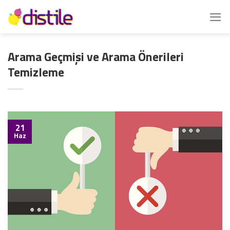
İçeriğe
atla
Arama Geçmişi ve Arama Önerileri
Temizleme
21
Haz