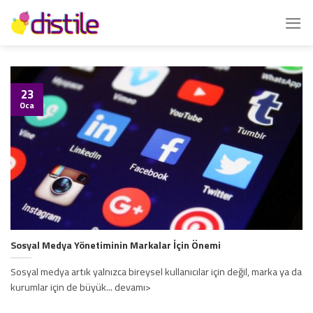
İçeriğe
atla
23
Oca
Sosyal Medya Yönetiminin Markalar İçin Önemi
Sosyal medya artık yalnızca bireysel kullanıcılar için değil, marka ya da
kurumlar için de büyük... devamı>