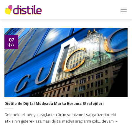
İçeriğe
atla
07
Şub
Distile ile Dijital Medyada Marka Koruma Stratejileri
Geleneksel medya araçlarının ürün ve hizmet satışı üzerindeki
etkisinin giderek azalması dijital medya araçlarını çok... devamı>