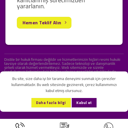
yararlanın.
Hemen Teklif Alın
Distile bir hukuk firması değildir ve hizmetlerimizin hiçbiri resmi hukuki
tavsiye olarak değerlendirilemez. Sadece teknoloji ve danışmanlık
şirketi olarak hizmet vermekteyiz. Web sitemizde ve sizinle
kurduğumuz iletişimlerdeki bilgiler yalnızca genel bilgi niteliğindedir.
Yasal tavsiye olarak değerlendirilmesi amaçlanmamıştır.
Bu site, size daha iyi bir tarama deneyimi sunmak için çerezler
kullanmaktadır. Bu web sitesinde gezinerek, çerez kullanımımızı
kabul etmiş olursunuz.
KVKK ve Gizlilik Sözleşmesi
S.S.S.
İletişim
Daha fazla bilgi
Kabul et
Copyright 2026 ©
Onlipr Teknoloji ve Ticaret A.Ş.