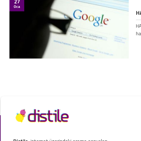
27
Oca
H
HA
ha