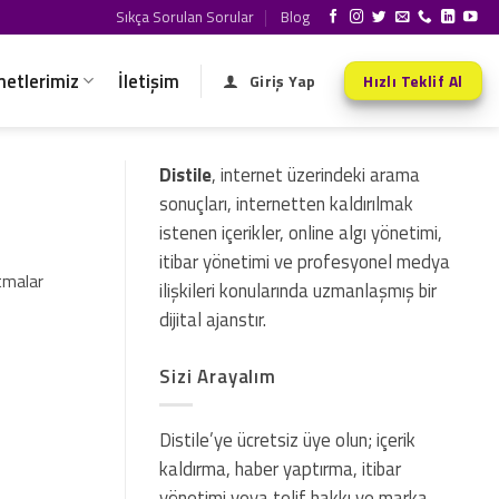
Sıkça Sorulan Sorular
Blog
metlerimiz
İletişim
Giriş Yap
Hızlı Teklif Al
Distile
, internet üzerindeki arama
sonuçları, internetten kaldırılmak
istenen içerikler, online algı yönetimi,
itibar yönetimi ve profesyonel medya
itmalar
ilişkileri konularında uzmanlaşmış bir
dijital ajanstır.
Sizi Arayalım
Distile’ye ücretsiz üye olun; içerik
kaldırma, haber yaptırma, itibar
yönetimi veya telif hakkı ve marka