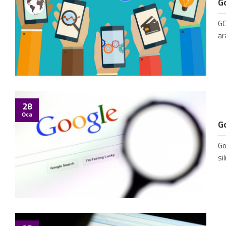
Go
GO
ar
28
Oca
Go
Go
si