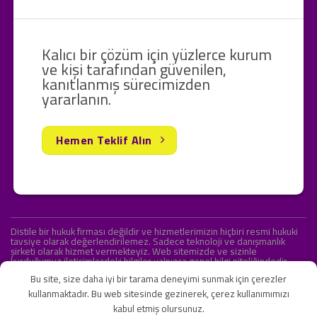
Kalıcı bir çözüm için yüzlerce kurum
ve kişi tarafından güvenilen,
kanıtlanmış sürecimizden
yararlanın.
Hemen Teklif Alın
Distile bir hukuk firması değildir ve hizmetlerimizin hiçbiri resmi hukuki
tavsiye olarak değerlendirilemez. Sadece teknoloji ve danışmanlık
şirketi olarak hizmet vermekteyiz. Web sitemizde ve sizinle
kurduğumuz iletişimlerdeki bilgiler yalnızca genel bilgi niteliğindedir.
Yasal tavsiye olarak değerlendirilmesi amaçlanmamıştır.
Bu site, size daha iyi bir tarama deneyimi sunmak için çerezler
kullanmaktadır. Bu web sitesinde gezinerek, çerez kullanımımızı
kabul etmiş olursunuz.