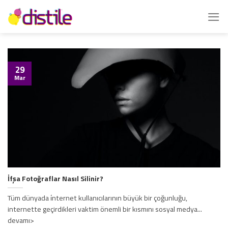
İçeriğe
atla
29
Mar
İfşa Fotoğraflar Nasıl Silinir?
Tüm dünyada i̇nternet kullanıcılarının büyük bir çoğunluğu,
internette geçirdikleri vaktim önemli bir kısmını sosyal medya...
devamı>