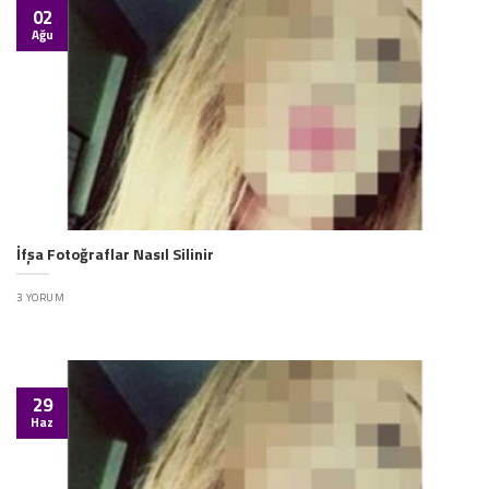
02
Ağu
İfşa Fotoğraflar Nasıl Silinir
3 YORUM
29
Haz