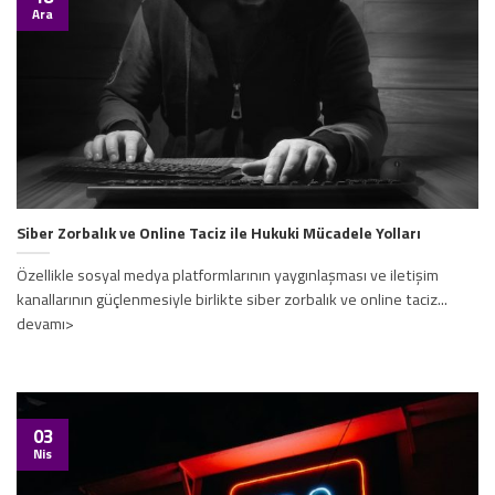
Ara
Siber Zorbalık ve Online Taciz ile Hukuki Mücadele Yolları
Özellikle sosyal medya platformlarının yaygınlaşması ve iletişim
kanallarının güçlenmesiyle birlikte siber zorbalık ve online taciz...
devamı>
03
Nis