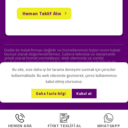
Hemen Teklif Alın
Distile bir hukuk firması değildir ve hizmetlerimizin hiçbiri resmi hukuki
tavsiye olarak değerlendirilemez. Sadece teknoloji ve danışmanlık
şirketi olarak hizmet vermekteyiz. Web sitemizde ve sizinle
kurduğumuz iletişimlerdeki bilgiler yalnızca genel bilgi niteliğindedir.
Yasal tavsiye olarak değerlendirilmesi amaçlanmamıştır.
Bu site, size daha iyi bir tarama deneyimi sunmak için çerezler
kullanmaktadır. Bu web sitesinde gezinerek, çerez kullanımımızı
kabul etmiş olursunuz.
KVKK ve Gizlilik Sözleşmesi
S.S.S.
İletişim
Daha fazla bilgi
Kabul et
Copyright 2026 ©
Onlipr Teknoloji ve Ticaret A.Ş.
HEMEN ARA
FIYAT TEKLIFI AL
WHATSAPP