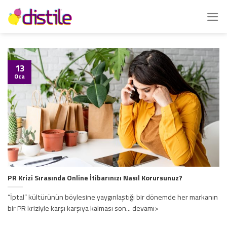
İçeriğe
atla
13
Oca
PR Krizi Sırasında Online İtibarınızı Nasıl Korursunuz?
“İptal” kültürünün böylesine yaygınlaştığı bir dönemde her markanın
bir PR kriziyle karşı karşıya kalması son... devamı>