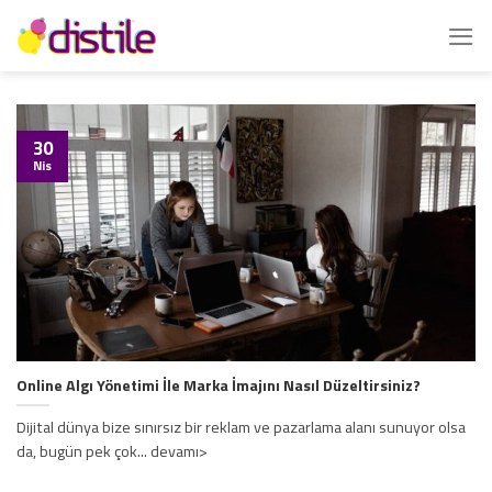
İçeriğe
atla
30
Nis
Online Algı Yönetimi İle Marka İmajını Nasıl Düzeltirsiniz?
Dijital dünya bize sınırsız bir reklam ve pazarlama alanı sunuyor olsa
da, bugün pek çok... devamı>