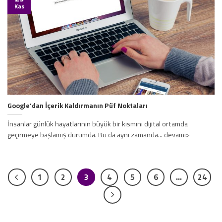
Kas
Google’dan İçerik Kaldırmanın Püf Noktaları
İnsanlar günlük hayatlarının büyük bir kısmını dijital ortamda
geçirmeye başlamış durumda. Bu da aynı zamanda... devamı>
1
2
3
4
5
6
…
24